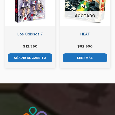
AGOTADO
Los Odiosos 7
HEAT
$
12.990
$
62.990
AÑADIR AL CARRITO
LEER MÁS