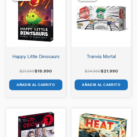
era:
es:
era:
es:
Debes
acceder
para publicar una valoración.
$21.990.
$19.990.
$24.990.
$21.990.
Happy Little Dinosaurs
Tranvía Mortal
$
21.990
$
19.990
$
24.990
$
21.990
AÑADIR AL CARRITO
AÑADIR AL CARRITO