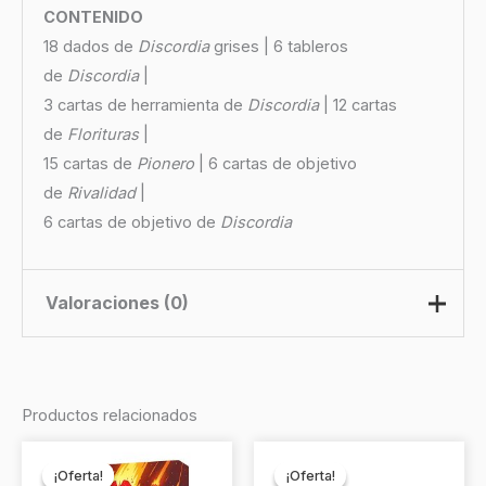
CONTENIDO
18 dados de
Discordia
grises | 6 tableros
de
Discordia
|
3 cartas de herramienta de
Discordia
| 12 cartas
de
Florituras
|
15 cartas de
Pionero
| 6 cartas de objetivo
de
Rivalidad
|
6 cartas de objetivo de
Discordia
Valoraciones (0)
No hay valoraciones aún.
Productos relacionados
Sé el primero en valorar “Sagrada
El
El
El
El
precio
precio
precio
precio
: Gloria (Expansión)”
¡Oferta!
¡Oferta!
¡Oferta!
¡Oferta!
original
actual
original
actual