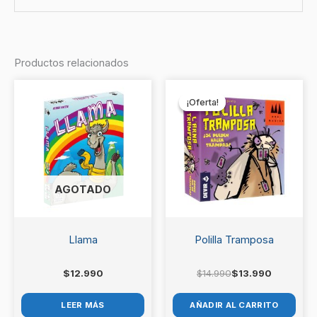
No hay valoraciones aún.
Productos relacionados
Sé el primero en valorar
El
El
precio
precio
“Rescate”
¡Oferta!
¡Oferta!
original
actual
era:
es:
Debes
acceder
para publicar una valoración.
$14.990.
$13.990.
AGOTADO
Llama
Polilla Tramposa
$
12.990
$
14.990
$
13.990
LEER MÁS
AÑADIR AL CARRITO