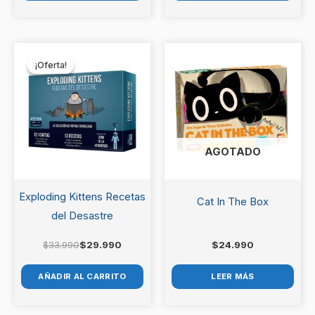
El
El
precio
precio
¡Oferta!
¡Oferta!
original
actual
era:
es:
$33.990.
$29.990.
AGOTADO
Exploding Kittens Recetas
Cat In The Box
del Desastre
$
33.990
$
29.990
$
24.990
AÑADIR AL CARRITO
LEER MÁS