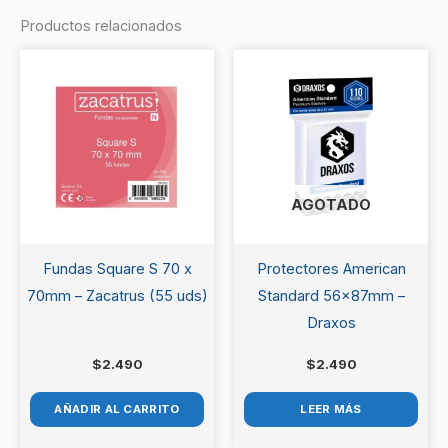
Productos relacionados
Sé el primero en valorar
“Protectores Standard
63,5x88mm – Draxos”
Debes
acceder
para publicar una valoración.
AGOTADO
Fundas Square S 70 x
Protectores American
70mm – Zacatrus (55 uds)
Standard 56x87mm –
Draxos
$
2.490
$
2.490
AÑADIR AL CARRITO
LEER MÁS