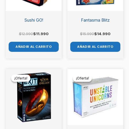
Sushi GO!
Fantasma Blitz
$
12.990
$
11.990
$
15.990
$
14.990
AÑADIR AL CARRITO
AÑADIR AL CARRITO
El
El
El
El
precio
precio
precio
precio
¡Oferta!
¡Oferta!
¡Oferta!
¡Oferta!
original
actual
original
actual
era:
es:
era:
es:
$14.990.
$13.990.
$21.990.
$19.990.