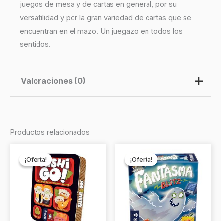
juegos de mesa y de cartas en general, por su
versatilidad y por la gran variedad de cartas que se
encuentran en el mazo. Un juegazo en todos los
sentidos.
Valoraciones (0)
No hay valoraciones aún.
Productos relacionados
Sé el primero en valorar “Nacidos
El
El
El
El
precio
precio
precio
precio
de la Bruma”
¡Oferta!
¡Oferta!
¡Oferta!
¡Oferta!
original
actual
original
actual
era:
es:
era:
es:
Debes
acceder
para publicar una valoración.
$12.990.
$11.990.
$15.990.
$14.990.