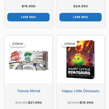
$
19.990
$
24.990
LEER MÁS
LEER MÁS
El
El
El
El
precio
precio
precio
precio
¡Oferta!
¡Oferta!
¡Oferta!
¡Oferta!
original
actual
original
actual
era:
es:
era:
es:
$24.990.
$21.990.
$21.990.
$19.990.
Tranvía Mortal
Happy Little Dinosaurs
$
24.990
$
21.990
$
21.990
$
19.990