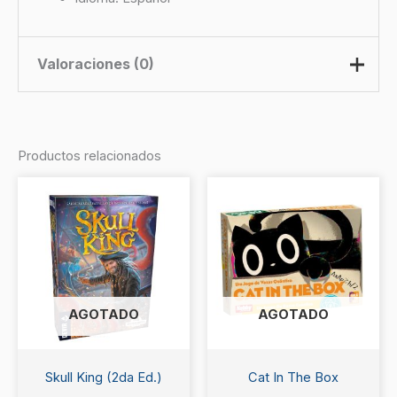
Valoraciones (0)
No hay valoraciones aún.
Productos relacionados
Sé el primero en valorar “Mente
Vacuna”
Debes
acceder
para publicar una valoración.
AGOTADO
AGOTADO
Skull King (2da Ed.)
Cat In The Box