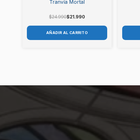
Tranvía Mortal
$
24.990
$
21.990
AÑADIR AL CARRITO