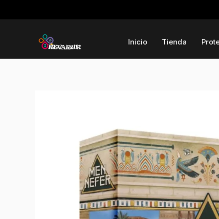
Ir
al
contenido
Inicio
Tienda
Prot