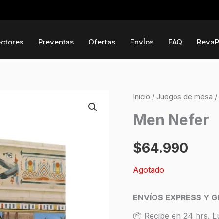
ectores
Preventas
Ofertas
EnvÍos
FAQ
RevaP
Inicio
/
Juegos de mesa
/
Men Nefer
$
64.990
Agotado
ENVÍOS EXPRESS Y G
📦 Recibe en 24 hrs. L