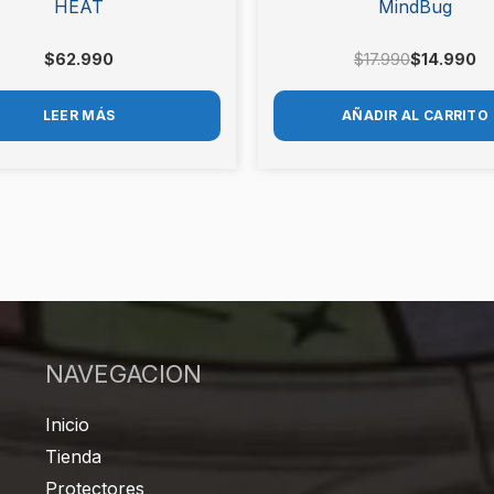
HEAT
MindBug
$
62.990
$
17.990
$
14.990
LEER MÁS
AÑADIR AL CARRITO
NAVEGACION
Inicio
Tienda
Protectores