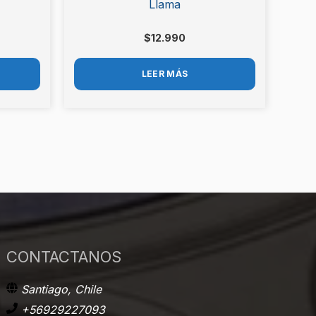
Llama
$
12.990
LEER MÁS
CONTACTANOS
Santiago, Chile
+56929227093