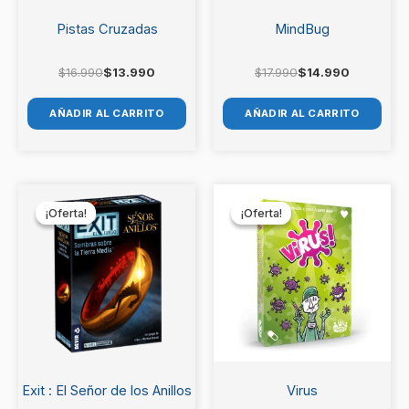
Pistas Cruzadas
MindBug
$
16.990
$
13.990
$
17.990
$
14.990
AÑADIR AL CARRITO
AÑADIR AL CARRITO
El
El
El
El
precio
precio
precio
precio
¡Oferta!
¡Oferta!
¡Oferta!
¡Oferta!
original
actual
original
actual
era:
es:
era:
es:
$14.990.
$13.990.
$19.990.
$17.990.
Exit : El Señor de los Anillos
Virus