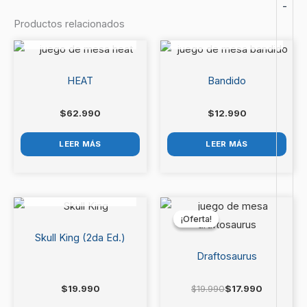
-
Productos relacionados
AGOTADO
AGOTADO
Sé el primero en valorar “Dixit
Kids”
HEAT
Bandido
Debes
acceder
para publicar una valoración.
$
62.990
$
12.990
LEER MÁS
LEER MÁS
AGOTADO
El
El
precio
precio
¡Oferta!
¡Oferta!
original
actual
era:
es:
Skull King (2da Ed.)
$19.990.
$17.990.
Draftosaurus
$
19.990
$
19.990
$
17.990