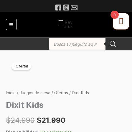
Ir
al
0
contenido
Búsqueda
de
productos
Dixit
El
El
¡Oferta!
Kids
precio
precio
cantidad
original
actual
Inicio
/
Juegos de mesa
/
Ofertas
/ Dixit Kids
era:
es:
Dixit Kids
$24.990.
$21.990.
$
24.990
$
21.990