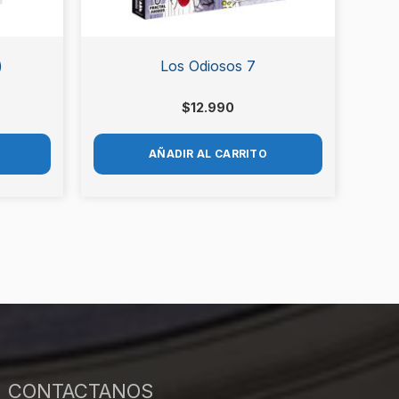
)
Los Odiosos 7
$
12.990
AÑADIR AL CARRITO
CONTACTANOS