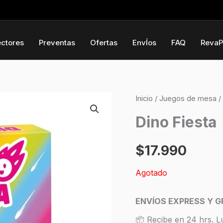
ectores
Preventas
Ofertas
EnvÍos
FAQ
RevaP
Inicio
/
Juegos de mesa
/
Dino Fiesta
$
17.990
Agotado
ENVÍOS EXPRESS Y G
📦 Recibe en 24 hrs. L