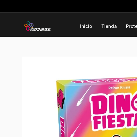
Ir
al
contenido
Inicio
Tienda
Prot