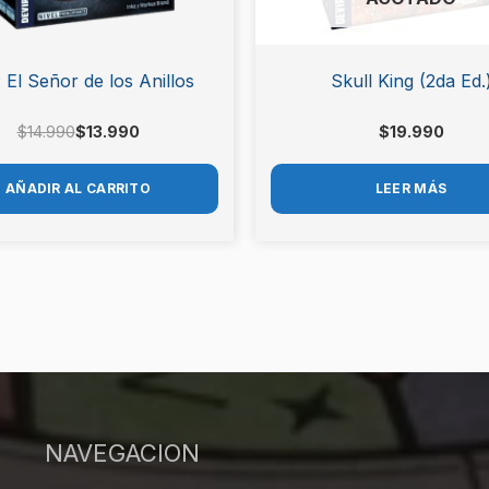
 : El Señor de los Anillos
Skull King (2da Ed.
$
14.990
$
13.990
$
19.990
AÑADIR AL CARRITO
LEER MÁS
NAVEGACION