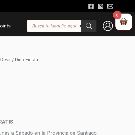
0
Búsqueda
oints
de
productos
Devir
/ Dino Fiesta
RATIS
unes a Sábado en la Provincia de Santiago