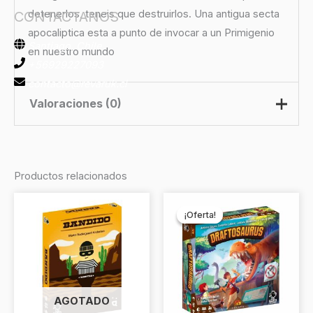
detenerlos, teneis que destruirlos. Una antigua secta
apocaliptica esta a punto de invocar a un Primigenio
en nuestro mundo
Valoraciones (0)
No hay valoraciones aún.
Productos relacionados
Sé el primero en valorar “Cthulhu:
El
El
precio
precio
Death May Die”
¡Oferta!
¡Oferta!
original
actual
era:
es:
Debes
acceder
para publicar una valoración.
$19.990.
$17.990.
AGOTADO