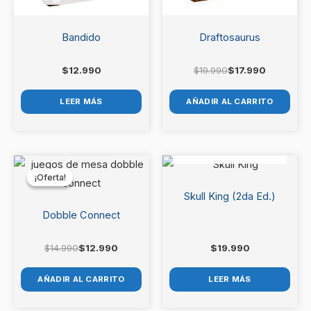
Bandido
Draftosaurus
$
12.990
$
19.990
$
17.990
LEER MÁS
AÑADIR AL CARRITO
AGOTADO
El
El
precio
precio
¡Oferta!
¡Oferta!
original
actual
era:
es:
Skull King (2da Ed.)
$14.990.
$12.990.
Dobble Connect
$
14.990
$
12.990
$
19.990
AÑADIR AL CARRITO
LEER MÁS