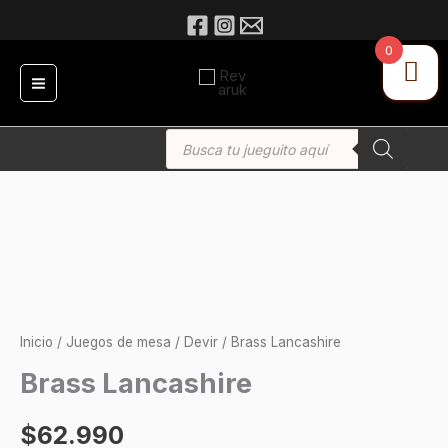
Ir
al
0
contenido
Búsqueda
de
productos
Inicio
/
Juegos de mesa
/
Devir
/ Brass Lancashire
Brass Lancashire
$
62.990