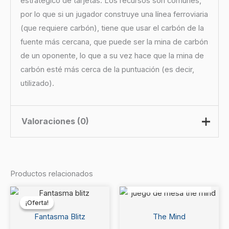
estratégico de tarjetas. Los recursos son comunes,
por lo que si un jugador construye una línea ferroviaria
(que requiere carbón), tiene que usar el carbón de la
fuente más cercana, que puede ser la mina de carbón
de un oponente, lo que a su vez hace que la mina de
carbón esté más cerca de la puntuación (es decir,
utilizado).
Valoraciones (0)
No hay valoraciones aún.
Productos relacionados
AGOTADO
Sé el primero en valorar “Brass
El
El
precio
precio
Lancashire”
¡Oferta!
¡Oferta!
original
actual
era:
es:
Fantasma Blitz
The Mind
Debes
acceder
para publicar una valoración.
$15.990.
$14.990.