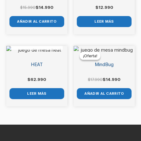
$
15.990
$
14.990
$
12.990
AÑADIR AL CARRITO
LEER MÁS
AGOTADO
El
El
precio
precio
¡Oferta!
¡Oferta!
original
actual
era:
es:
HEAT
MindBug
$17.990.
$14.990.
$
62.990
$
17.990
$
14.990
LEER MÁS
AÑADIR AL CARRITO