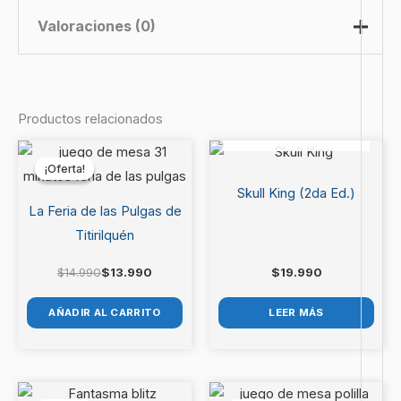
Valoraciones (0)
No hay valoraciones aún.
Productos relacionados
AGOTADO
Sé el primero en valorar
El
El
precio
precio
“Bohemios”
¡Oferta!
¡Oferta!
original
actual
era:
es:
Skull King (2da Ed.)
Debes
acceder
para publicar una valoración.
$14.990.
$13.990.
La Feria de las Pulgas de
Titirilquén
$
14.990
$
13.990
$
19.990
AÑADIR AL CARRITO
LEER MÁS
El
El
El
El